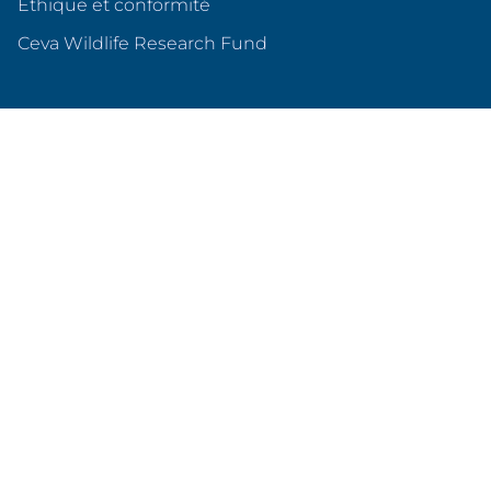
Éthique et conformité
(s'ouvre dans un nouvel o
Ceva Wildlife Research Fund
Ceva en France
Qui sommes nous ?
Nos sites en France
Nos partenariats
Produits & services
Animaux de compagnie
Animaux d'élevage