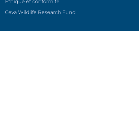
Éthique et conformité
(s'ouvre dans un nouvel o
Ceva Wildlife Research Fund
Ceva en France
Qui sommes nous ?
Nos sites en France
Nos partenariats
Produits & services
Animaux de compagnie
Animaux d'élevage