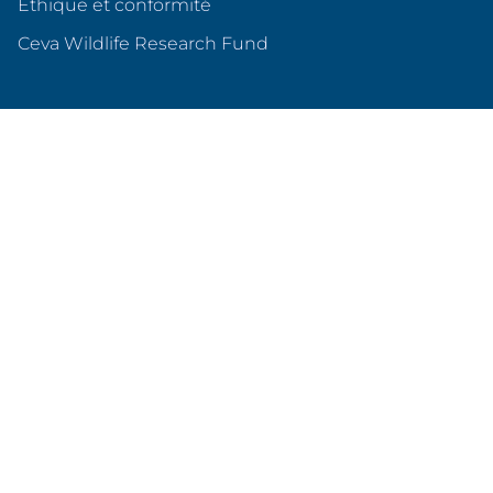
Éthique et conformité
(s'ouvre dans un nouvel o
Ceva Wildlife Research Fund
Ceva en France
Qui sommes nous ?
Nos sites en France
Nos partenariats
Produits & services
Animaux de compagnie
Animaux d'élevage