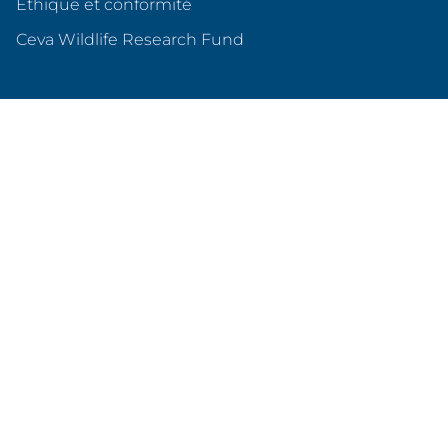
Éthique et conformité
(s'ouvre dans un nouvel o
Ceva Wildlife Research Fund
Ceva en France
Qui sommes nous ?
Nos sites en France
Nos partenariats
Produits & services
Animaux de compagnie
Animaux d'élevage