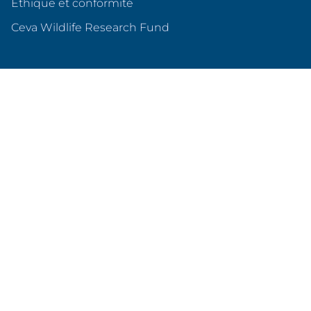
Éthique et conformité
(s'ouvre dans un nouvel o
Ceva Wildlife Research Fund
Ceva en France
Qui sommes nous ?
Nos sites en France
Nos partenariats
Produits & services
Animaux de compagnie
Animaux d'élevage