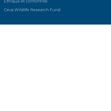
Éthique et conformité
(s'ouvre dans un nouvel o
Ceva Wildlife Research Fund
Ceva en France
Qui sommes nous ?
Nos sites en France
Nos partenariats
Produits & services
Animaux de compagnie
Animaux d'élevage