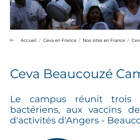
Accueil
Ceva en France
Nos sites en France
Cev
Nos sites en France
Ceva Beaucouzé Ca
Plus d'info sur le Groupe Ceva
(s'ouvre dans un nouvel onglet)
Le campus réunit trois e
Découvrez la présentation de
bactériens, aux vaccins de
l'ensemble de nos spécialités
sur le site Med'Vet.
d'activités d'Angers - Beauc
(s'ouvre dans un nouvel onglet)