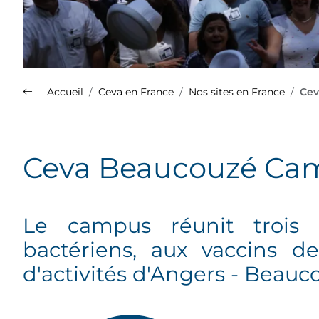
Accueil
Ceva en France
Nos sites en France
Cev
Nos sites en France
Ceva Beaucouzé Ca
Plus d'info sur le Groupe Ceva
(s'ouvre dans un nouvel onglet)
Le campus réunit trois e
Découvrez la présentation de
bactériens, aux vaccins de
l'ensemble de nos spécialités
sur le site Med'Vet.
d'activités d'Angers - Beauc
(s'ouvre dans un nouvel onglet)