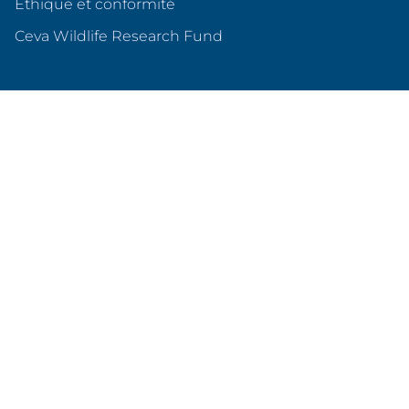
Éthique et conformité
(s'ouvre dans un nouvel o
Ceva Wildlife Research Fund
Ceva en France
Qui sommes nous ?
Nos sites en France
Nos partenariats
Produits & services
Animaux de compagnie
Animaux d'élevage