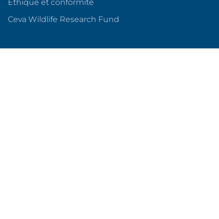
Éthique et conformité
(s'ouvre dans un nouvel o
Ceva Wildlife Research Fund
Ceva en France
Qui sommes nous ?
Nos sites en France
Nos partenariats
Produits & services
Animaux de compagnie
Animaux d'élevage