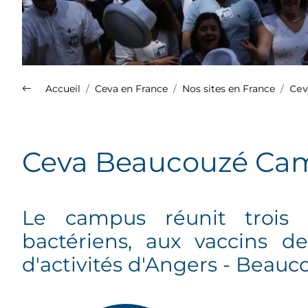
Accueil
Ceva en France
Nos sites en France
Cev
Nos sites en France
Ceva Beaucouzé Ca
Plus d'info sur le Groupe Ceva
(s'ouvre dans un nouvel onglet)
Le campus réunit trois e
Découvrez la présentation de
bactériens, aux vaccins de
l'ensemble de nos spécialités
sur le site Med'Vet.
d'activités d'Angers - Beauc
(s'ouvre dans un nouvel onglet)