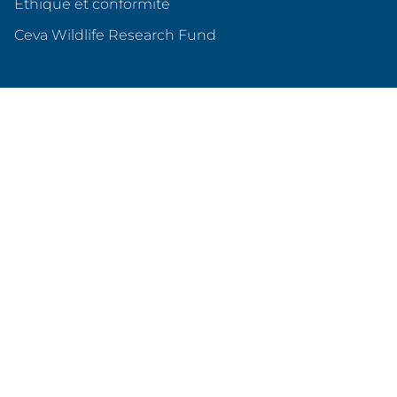
Éthique et conformité
(s'ouvre dans un nouvel o
Ceva Wildlife Research Fund
Ceva en France
Qui sommes nous ?
Nos sites en France
Nos partenariats
Produits & services
Animaux de compagnie
Animaux d'élevage