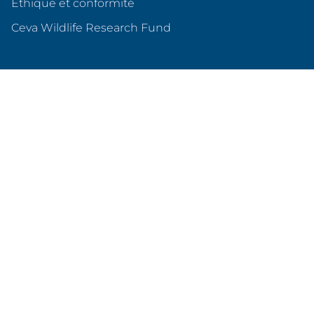
Éthique et conformité
(s'ouvre dans un nouvel o
Ceva Wildlife Research Fund
Ceva en France
Qui sommes nous ?
Nos sites en France
Nos partenariats
Produits & services
Animaux de compagnie
Animaux d'élevage