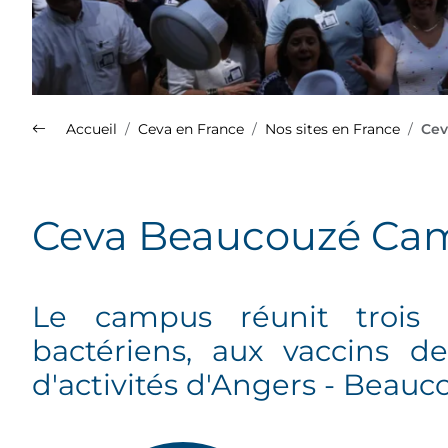
Accueil
Ceva en France
Nos sites en France
Cev
Nos sites en France
Ceva Beaucouzé Ca
Plus d'info sur le Groupe Ceva
(s'ouvre dans un nouvel onglet)
Le campus réunit trois e
Découvrez la présentation de
bactériens, aux vaccins de
l'ensemble de nos spécialités
sur le site Med'Vet.
d'activités d'Angers - Beauc
(s'ouvre dans un nouvel onglet)