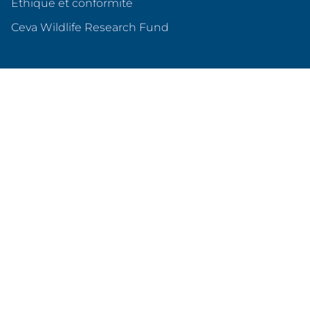
Éthique et conformité
(s'ouvre dans un nouvel o
Ceva Wildlife Research Fund
Ceva en France
Qui sommes nous ?
Nos sites en France
Nos partenariats
Produits & services
Animaux de compagnie
Animaux d'élevage