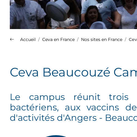
Accueil
Ceva en France
Nos sites en France
Cev
Nos sites en France
Ceva Beaucouzé Ca
Plus d'info sur le Groupe Ceva
(s'ouvre dans un nouvel onglet)
Le campus réunit trois e
Découvrez la présentation de
bactériens, aux vaccins de
l'ensemble de nos spécialités
sur le site Med'Vet.
d'activités d'Angers - Beauc
(s'ouvre dans un nouvel onglet)