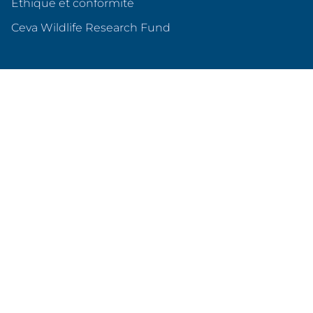
Éthique et conformité
(s'ouvre dans un nouvel o
Ceva Wildlife Research Fund
Ceva en France
Qui sommes nous ?
Nos sites en France
Nos partenariats
Produits & services
Animaux de compagnie
Animaux d'élevage