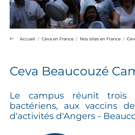
Accueil
Ceva en France
Nos sites en France
Cev
Nos sites en France
Ceva Beaucouzé Ca
Plus d'info sur le Groupe Ceva
(s'ouvre dans un nouvel onglet)
Le campus réunit trois e
Découvrez la présentation de
bactériens, aux vaccins de
l'ensemble de nos spécialités
sur le site Med'Vet.
d'activités d'Angers - Beauc
(s'ouvre dans un nouvel onglet)