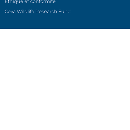
Éthique et conformité
(s'ouvre dans un nouvel o
Ceva Wildlife Research Fund
Ceva en France
Qui sommes nous ?
Nos sites en France
Nos partenariats
Produits & services
Animaux de compagnie
Animaux d'élevage