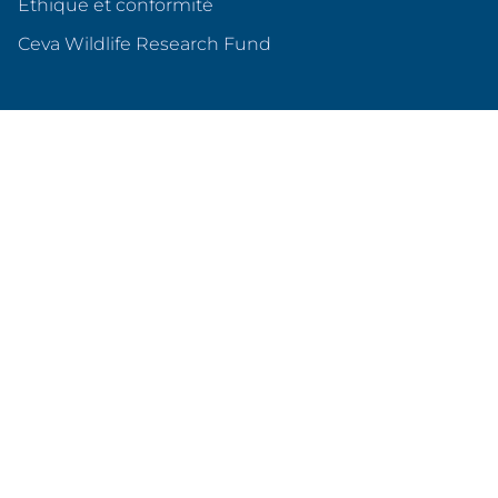
Éthique et conformité
(s'ouvre dans un nouvel o
Ceva Wildlife Research Fund
Ceva en France
Qui sommes nous ?
Nos sites en France
Nos partenariats
Produits & services
Animaux de compagnie
Animaux d'élevage