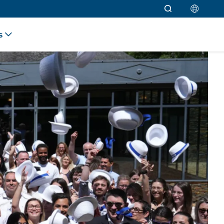
s
Ceva rejoint le programme de
Ceva s'engage pour l'égalité des
partenariat de l'International Egg
chances avec Télémaque
Foundation
16 juillet 2026
21 novembre 2025
Ceva Santé Animale annonce la
Approbation d’un vaccin contre la
nomination de Sébastien Huron au
chlamydiose chez le koala : une
poste de directeur général
première mondiale soutenue par Ceva
Wildlife Research...
10 avril 2026