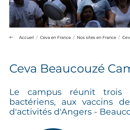
Accueil
Ceva en France
Nos sites en France
Cev
Nos sites en France
Ceva Beaucouzé Ca
Plus d'info sur le Groupe Ceva
(s'ouvre dans un nouvel onglet)
Le campus réunit trois e
Découvrez la présentation de
bactériens, aux vaccins de
l'ensemble de nos spécialités
sur le site Med'Vet.
d'activités d'Angers - Beauc
(s'ouvre dans un nouvel onglet)