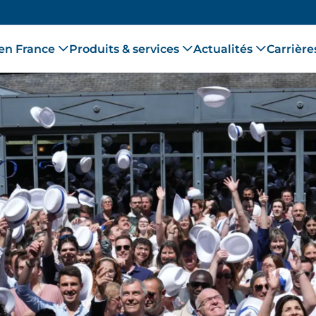
en France
Produits & services
Actualités
Carrière
Le Groupe Ceva
Qui sommes nous ?
Animaux de compagnie
Toutes nos actualités
Travailler chez Ceva
Notre raison d'être
Nos sites en France
Animaux d'élevage
Communiqués de Presse
Processus de recrutement
Nos engagements
Nos partenariats
Equipements & smart solutions
Nos jeunes talents
Éthique et conformité
Diversité & inclusion
Ceva Wildlife Research Fund
Nos offres d'emploi
(s'ouvre dans un nouvel onglet)
(s'ouvre dans un nouvel onglet)